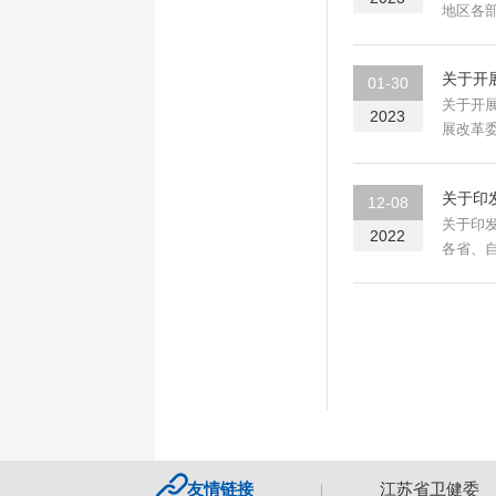
地区各
关于开
01-30
关于开
2023
展改革
关于印
12-08
关于印发以医
2022
各省、
医院互联网医院
友情链接
国家卫健委
江苏省卫健委