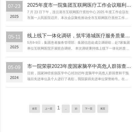
2025年度市一院集团互联网医疗工作会议顺利召开
07-23
7 月 23 日下午，连云港市互联网医疗质控中心 2025 年度工作会议在
2025
市第一人民医院召开。本次会议聚焦推动全市互联网医疗质控工作提
质增效、促进行业规范发展，中心全体委员及互联网医院业务骨干 20
余人参会。会议由中心副主任委员胡蓉主持。...
线上线下一体化调研，筑牢港城医疗服务质量防线
05-11
5月8-9日，集团患者服务管理部、集团信息处成立调研组，赴7家集团
2025
单位互联网医院开展联合调研。 本次调研秉持线上线下一体化的质控
理念，对线上线下全流程、全场景医疗服务进行全面调研。调研发
现，集团互联网医院普遍存在管理制度建设薄弱、互联...
市一院荣获2023年度国家脑卒中高危人群筛查和干预项目先进单位称号
05-09
日前，国家神经疾病医学中心对2023年度脑卒中高危人群筛查和干预
2024
项目先进单位及个人进行了表彰，我院获得先进单位荣誉称号。在江
苏省脑卒中筛查项目管理办公室、连云港市卫生健康委、连云港市疾
病预防控制中心的指导下，在海洲社区卫生服务中心以及班庄中...
1
首页
上一页
...
10
下一页
尾页