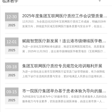
临床教学
2025年度集团互联网医疗质控工作会议暨质量改进优秀案例分享会成功召开
12-30
12月25日，为全面总结2025年互联网医疗质控工作成效，明确2026年
2025
发展方向，持续提升区域互联网医疗服务质量与安全水平，在连云港
市第一人民医院高新院区8号楼第二会议室召开2025年度集团互联网医
疗质控工作会议暨质量改进优秀案例分享会。市...
赋能智慧医疗新发展！连云港市级继续医学教育项目《互联网医疗标准化应用培训》圆满落幕
12-01
为进一步深化互联网标准化建设，推进互联网医院规范化、高质量发
2025
展，2025年11月29日，连云港市级继续医学教育项目《互联网医疗标
准化应用培训》在连云港市第一人民医院高新院区9号楼四楼学术报告
厅成功举办。本次培训以“理论授课+实操演练+竞技交...
集团互联网医疗质控专员规范化培训顺利开展
09-18
为进一步强化连云港市互联网医疗监管及门诊管理效能，有力保障线
2025
上线下诊疗全流程的质量与安全，更好地满足人民群众日益增长的多
元化健康服务需求，9月16日下午，连云港市互联网医疗质控中心、门
诊管理质控中心在市中医院联合开展质控专员规范化培训。市互...
市一院医疗集团举办基于患者体验为导向的服务力提升培训班
09-15
为持续深化“以患者为中心”的服务理念，全面提升患者服务人员的综合
2025
服务能力与专业素养，切实改善群众就医体验，由连云港市第一人民
医院医疗集团患者服务管理部牵头，于9月13日下午在高新院区举办
《基于患者体验为导向的服务力提升培训班》。本次培训班邀...