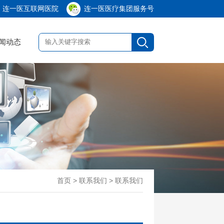
连一医互联网医院
连一医医疗集团服务号
闻动态
首页
> 联系我们 > 联系我们