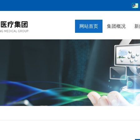
网站首页
集团概况
新