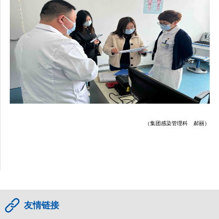
（集团感染管理科
郝丽）
友情链接