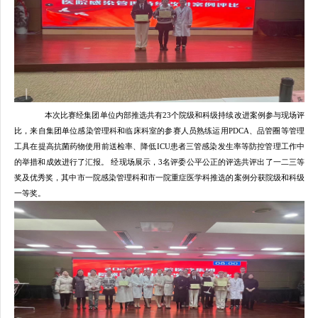
本次比赛
经集团单位内部推选
共有
23
个
院级和科级
持续改进案例
参与现场评
比
，来自集团单位感染管理科和临床科室的参赛人员熟练运用
PDCA
、品管圈等管理
工具
在
提高抗菌药物使用前送检率、降低
ICU
患者
三管
感染发生率等
防控管理
工作中
的
举措和
成效进行了汇报。
经
现场展示，
3
名
评委公平公正的评选
共
评出了一二三等
奖及优秀奖，其中
市一院
感染管理科
和
市一院
重症医学科
推选的案例
分
获
院级和科级
一等奖。