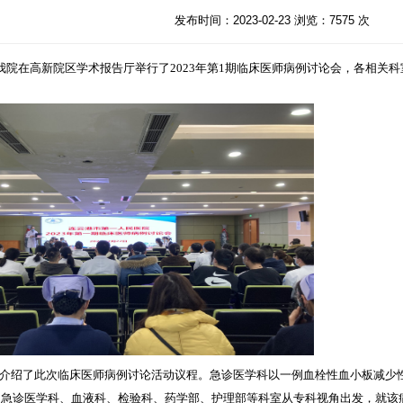
发布时间：2023-02-23 浏览：7575 次
我院在
高
新院区学术报告厅举行了
202
3
年第
1期临床医师病例讨论会，各相关
科
介绍了
此次
临床医师病例讨论活动
议程
。急诊医学科以
一例血栓性血小板减少
。急诊医学科、
血液科、
检验科、
药学部、护理部等科室从专科视角出发，就该