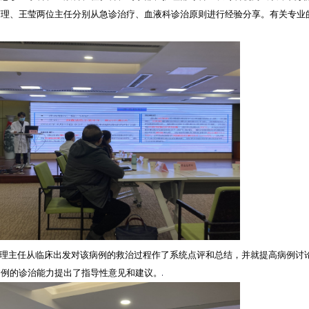
言理、王莹
两位主任分别从
急诊
治疗、
血液科
诊治原则进行经验分享。有关专业
。
理主任
从临床出发对该病例的救治过程作了系统点评和总结，并就提高病例讨
病例的诊治能力提出了指导性意见和建议。