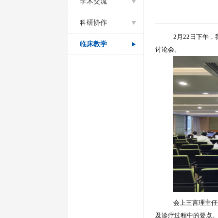
学术交流
科研协作
2
月
22
日下午，
临床教学
讨论会。
会上
王言理主任
及诊疗过程中的要点