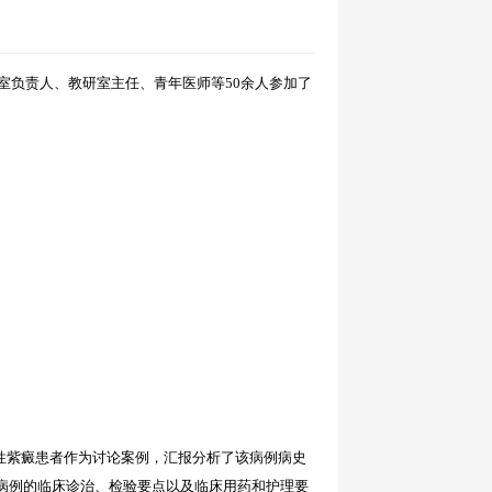
室
负责人、教研室主任、青年医师
等
5
0余人参加了
性紫癜患者
作为讨论案例，汇报分析了该病例病史
病例的临床诊
治、
检验
要点以及临床用药和护理要