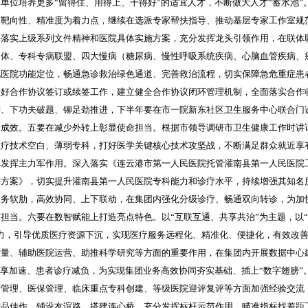
单位培养更多“留得住、用得上、干得好”的适宜人才，不断做大人才“蓄水池”
扶靶向性、精准度为着力点，
继续在
选派专家帮扶指导、推动
基层专家工作室规
真落实上级系列文件精神和医院具体实施方案，充分发挥龙头引领作用，在联体
联体、专科专病联盟、
四大慢病（糖尿病、慢性呼吸系统疾病、心脑血管疾病、
地医院功能定位，畅通急诊救治绿色通道、完善救治流程，切实保障急危重症患
做好合作协议签订或续签工作，建立健全合作协议闭环管理机制，全面落实合作
划、下功夫破题、铆足劲推进，下半年要在市一院新东社区卫生服务中心联合门
新成效。五要在减少外转上彰显使命担当。根据市领导调研市卫生健康工作时讲
医疗技术空白、薄弱专科，打好医学关键核心技术攻坚战，不断满足群众就近享
率发挥主力军作用。深入落实《连云港市第一人民医院托管灌南县第一人民医院
销方案》，切实提升灌南县第一人民医院专科能力和诊疗水平，持续增强其知名
服务软肋，高效协同、上下联动，在集团内强化分级诊疗、畅通双向转诊，为加
担当。六要在数智赋能上打造亮点特色。以“互联互通、共享共治”为主题，以“
力，引导优质医疗资源下沉，实现医疗服务远程化、精准化、便捷化，有效改
质量、辅助医院运营、助推科学研究等方面的重要作用，在集团内开展数据中心
享加速、患者诊疗减负
，为实现集团业务高效协同夯实基础、插上
“数字翅膀”
营管理、医保管理、临床重点专科创建、等级医院迎评复评等方面加强经验交流
精品佳作，铺设友谊路、搭建连心桥。充分发挥标杆示范作用，瞄准指标找差距