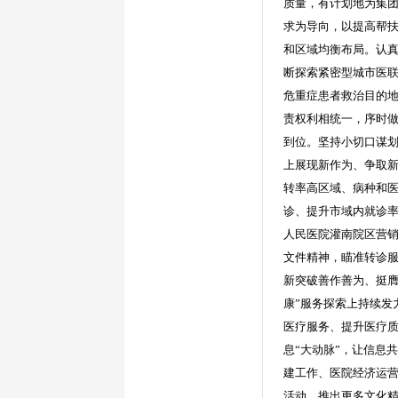
质量，有计划地为集团
求为导向，以提高帮
和区域均衡布局。
认
断探索
紧密型城市医
危重症患者救治目的
责权利相统一，序时
到位。坚持小切口谋
上展现新作为、争取
转率高区域、病种和
诊、提升市域内就诊
人民医院灌南院区营
文件精神，瞄准转诊
新突破善作善为、挺膺
康”服务探索上持续发
医疗服务、提升医疗
息
“大动脉”，
让信息共
建工作、医院经济运
活动，推出更多文化