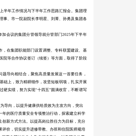
5年上半年工作情况与下半年工作思路汇报会。集团理
理事、
市一院
副院长
李明星、刘菁、
孙勇
及集团各
参加会议的
集团
分管领导
就
分管部门
2025年下半年
工作，在集团职能部门设置调整、专科联盟建设、基
医院等合作协议签订（续签）等方面，取得了阶段
和问题导向相结合，聚焦高质量发展这一首要任务，
结的基础上，致力精耕细作，攻坚短板弱项，扎实开展
过硬实绩，努力实现“十四五”圆满收官，不断谱写
理为导向，以提升健康供给质效为主攻方向，突出
一年的医疗质量安全专项整治行动，探索建立科学
上创新方式方法。以提高岗位胜任力为目标，充分
果评价，切实提升进修带教、办班和住院医师规培