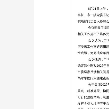
8
月
21
日
上午
事长、市一院党委书
职能部门负责人参加
会议听取了集
相关工作提出了具体
会议认为，
2
层专家工作室遴选组
性成绩，为完成全年
会议强调，
2
锚定深化医改2025
市委巡察反馈相关问题
高水平医疗集团建设
关于集团
20
重点、精准施策、协
可行的质控体系，制
发挥各类人才培养平