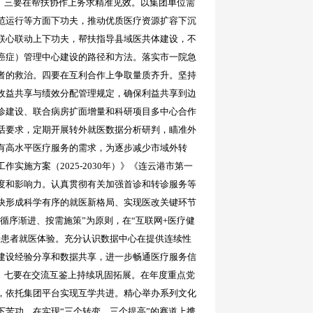
。
三要在帮扶协作上务求精准见效。
以集团单位需
范运行等方面下功夫，推动优质医疗资源扩容下沉
联心联动上下功夫，帮扶指导
县域医共体建设，不
癌症）管理中心建设的路径和方法
。
落实市一院急
者的救治。四要在互利合作上争取量质齐升。坚持
收益共享与绩效分配管理规定，确保利益共享到边
诊建设、联合病房扩面增量和科研项目多中心合作
话要求，定期开展转外就医数据分析研判，瞄准外
有高水平医疗服务的需求，为逐步减少市域外转
工作实施方案（
2025-2030年）》《连云港市第一
度和影响力。认真贯彻有关加强首诊和转诊服务等
快形成科学有序的就医新格局、实现医改关键环节
循序渐进、按需施策”为原则，在“互联网+医疗健
善患者就医体验。充分认识数据中心在提供连续性
建设经验分享和数据共享，
进一步畅通医疗服务信
。
七要在交流互鉴上持续巩固拓展。在年度重点党
，依托集团平台实现互学共进。精心举办系列文化
下苦功，在实现
“三个转变、三个提高”的赛道上携