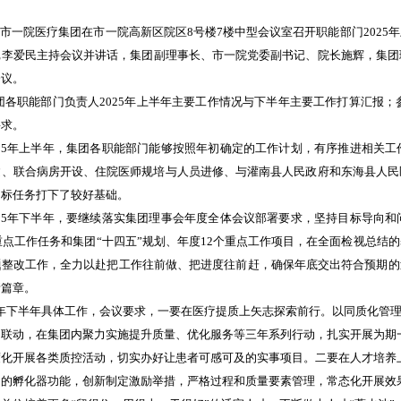
，市一院医疗集团
在市一院高新区院区
8号楼7楼中型会议室
召开职能部门
202
记李
爱
民
主持
会议并讲话，
集团副理事长、市一院党委副书记、院长施辉，集团
会议。
团各职能部门负责人
2025年上半年主要工作情况与下半年主要工作打算汇报
；
要求。
025年上半年，集团各职能部门能够按照年初确定的工作计划，有序推进相关
建、联合病房开设、住院医师规培与人员进修、与灌南县人民政府和东海县人民
目标任务打下了较好基础。
025年下半年，要继续落实集团理事会年度全体会议部署要求，坚持目标导向
年重点工作任务和集团“十四五”规划、年度12个重点工作项目，在全面检视总
整改工作，全力以赴把工作往前做、把进度往前赶，确保年底交出符合预期的
新篇章。
25年下半年具体工作，会议要求，一要在医疗提质上矢志探索前行。以同质化管
同联动，在集团内聚力实施提升质量、优化服务等三年系列行动，扎实开展为期
度化开展各类质控活动，切实办好让患者可感可及的实事项目。二要在人才培养
台的孵化器功能，创新制定激励举措，严格过程和质量要素管理，常态化开展效