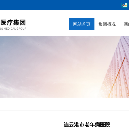
网站首页
集团概况
新
连云港市老年病医院