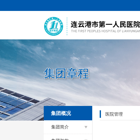
集团章程
集团概况
医院管理
集团简介