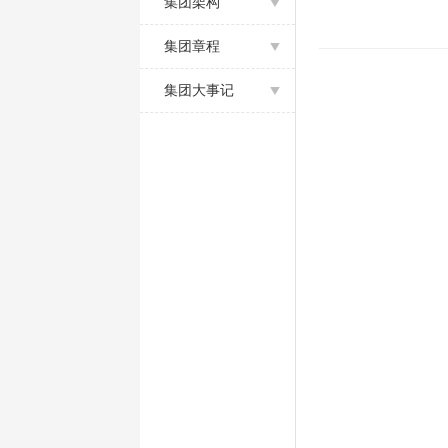
集团架构
集团章程
集团大事记