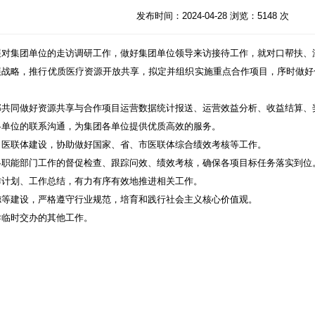
发布时间：2024-04-28 浏览：5148 次
展对集团单位的走访调研工作，做好集团单位领导来访接待工作，就对口帮扶、
展战略，推行优质医疗资源开放共享，拟定并组织实施重点合作项目，序时做好
部共同做好资源共享与合作项目运营数据统计报送、运营效益分析、收益结算、
各单位的联系沟通，为集团各单位提供优质高效的服务。
向医联体建设，协助做好国家、省、市医联体综合绩效考核等工作。
各职能部门工作的督促检查、跟踪问效、绩效考核，确保各项目标任务落实到位
作计划、工作总结，有力有序有效地推进相关工作。
德等建设，严格遵守行业规范，培育和践行社会主义核心价值观。
导临时交办的其他工作。