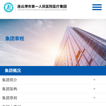
连一医互联网医院
连一医医疗集团服务号
集团章程
集团概况
集团简介
集团架构
集团章程